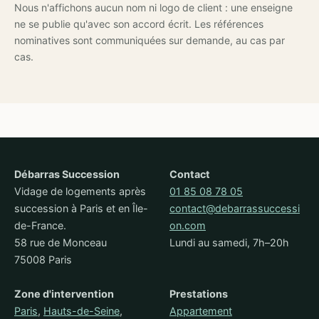
Nous n'affichons aucun nom ni logo de client : une enseigne
ne se publie qu'avec son accord écrit. Les références
nominatives sont communiquées sur demande, au cas par
cas.
Débarras Succession
Contact
Vidage de logements après
01 85 08 78 05
succession à Paris et en Île-
contact@debarrassuccessi
de-France.
on.com
58 rue de Monceau
Lundi au samedi, 7h–20h
75008 Paris
Zone d'intervention
Prestations
Paris
,
Hauts-de-Seine
,
Appartement