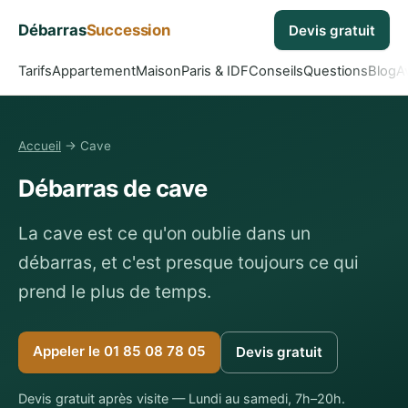
Débarras
Succession
Devis gratuit
Tarifs
Appartement
Maison
Paris & IDF
Conseils
Questions
Blog
A
Accueil
→ Cave
Débarras de cave
La cave est ce qu'on oublie dans un
débarras, et c'est presque toujours ce qui
prend le plus de temps.
Appeler le 01 85 08 78 05
Devis gratuit
Devis gratuit après visite — Lundi au samedi, 7h–20h.