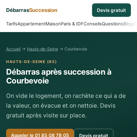
Débarras
Succession
Devis gratuit
Tarifs
Appartement
Maison
Paris & IDF
Conseils
Questions
Blog
A
Accueil
→
Hauts-de-Seine
→ Courbevoie
HAUTS-DE-SEINE (92)
Débarras après succession à
Courbevoie
On vide le logement, on rachète ce qui a de
la valeur, on évacue et on nettoie. Devis
gratuit après visite sur place.
Appeler le 01 85 08 78 05
Devis gratuit