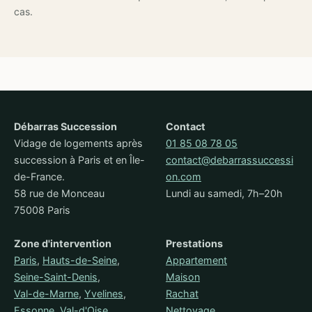
cas.
Débarras Succession
Contact
Vidage de logements après
01 85 08 78 05
succession à Paris et en Île-
contact@debarrassuccessi
de-France.
on.com
58 rue de Monceau
Lundi au samedi, 7h–20h
75008 Paris
Zone d'intervention
Prestations
Paris
,
Hauts-de-Seine
,
Appartement
Seine-Saint-Denis
,
Maison
Val-de-Marne
,
Yvelines
,
Rachat
Essonne
,
Val-d'Oise
,
Nettoyage