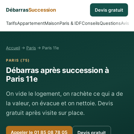
Débarras
Succession
Devis gratuit
Tarifs
Appartement
Maison
Paris & IDF
Conseils
Questions
Avis
Accueil
→
Paris
→ Paris 11e
PARIS (75)
Débarras après succession à
Paris 11e
On vide le logement, on rachète ce qui a de
la valeur, on évacue et on nettoie. Devis
gratuit après visite sur place.
Appeler le 01 85 08 78 05
Devis gratuit