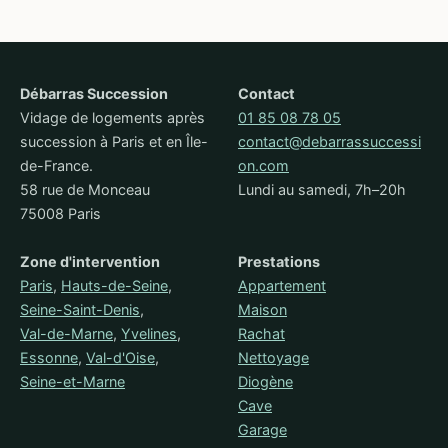
Débarras Succession
Contact
Vidage de logements après
01 85 08 78 05
succession à Paris et en Île-
contact@debarrassuccessi
de-France.
on.com
58 rue de Monceau
Lundi au samedi, 7h–20h
75008 Paris
Zone d'intervention
Prestations
Paris
,
Hauts-de-Seine
,
Appartement
Seine-Saint-Denis
,
Maison
Val-de-Marne
,
Yvelines
,
Rachat
Essonne
,
Val-d'Oise
,
Nettoyage
Seine-et-Marne
Diogène
Cave
Garage