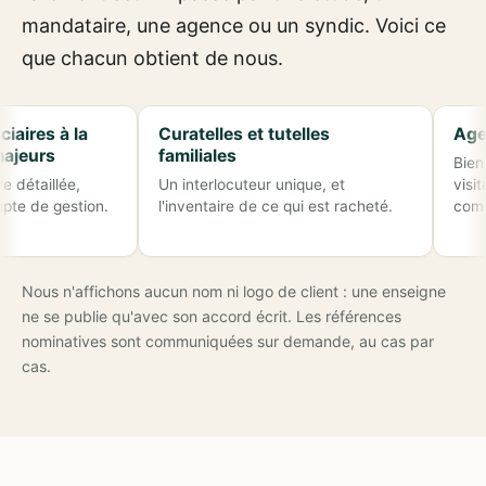
mandataire, une agence ou un syndic. Voici ce
que chacun obtient de nous.
es à la
Curatelles et tutelles
Agences
rs
familiales
Bien libér
aillée,
Un interlocuteur unique, et
visites, s
e gestion.
l'inventaire de ce qui est racheté.
communs
Nous n'affichons aucun nom ni logo de client : une enseigne
ne se publie qu'avec son accord écrit. Les références
nominatives sont communiquées sur demande, au cas par
cas.