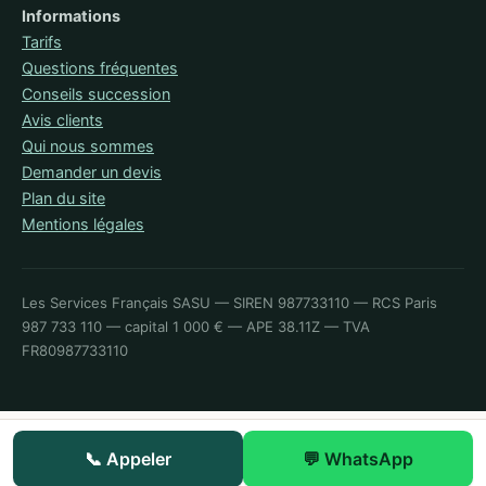
Informations
Tarifs
Questions fréquentes
Conseils succession
Avis clients
Qui nous sommes
Demander un devis
Plan du site
Mentions légales
Les Services Français SASU — SIREN 987733110 — RCS Paris
987 733 110 — capital 1 000 € — APE 38.11Z — TVA
FR80987733110
le 01 85 08 78 05
(nouvelle
📞
Appeler
💬
WhatsApp