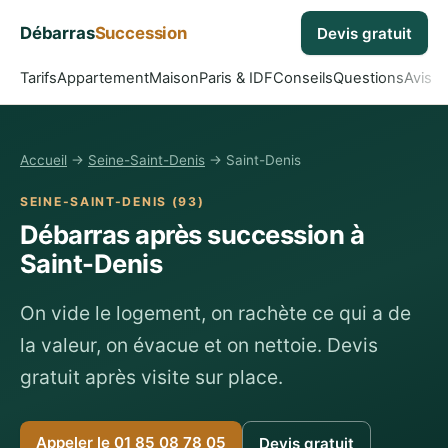
Débarras
Succession
Devis gratuit
Tarifs
Appartement
Maison
Paris & IDF
Conseils
Questions
Avis
Accueil
→
Seine-Saint-Denis
→ Saint-Denis
SEINE-SAINT-DENIS (93)
Débarras après succession à
Saint-Denis
On vide le logement, on rachète ce qui a de
la valeur, on évacue et on nettoie. Devis
gratuit après visite sur place.
Appeler le 01 85 08 78 05
Devis gratuit