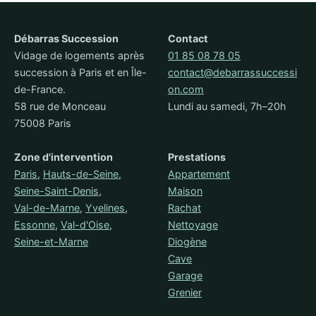
Débarras Succession
Contact
Vidage de logements après
01 85 08 78 05
succession à Paris et en Île-
contact@debarrassuccessi
de-France.
on.com
58 rue de Monceau
Lundi au samedi, 7h–20h
75008 Paris
Zone d'intervention
Prestations
Paris
,
Hauts-de-Seine
,
Appartement
Seine-Saint-Denis
,
Maison
Val-de-Marne
,
Yvelines
,
Rachat
Essonne
,
Val-d'Oise
,
Nettoyage
Seine-et-Marne
Diogène
Cave
Garage
Grenier